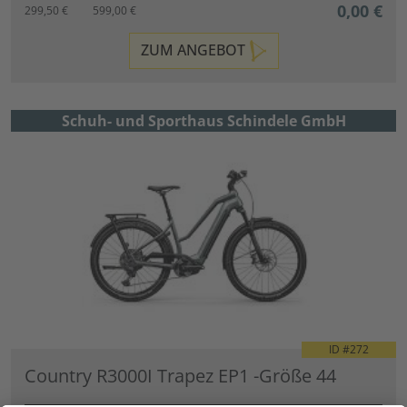
0,00 €
299,50 €
599,00 €
ZUM ANGEBOT
Schuh- und Sporthaus Schindele GmbH
ID #
272
Country R3000I Trapez EP1 -Größe 44