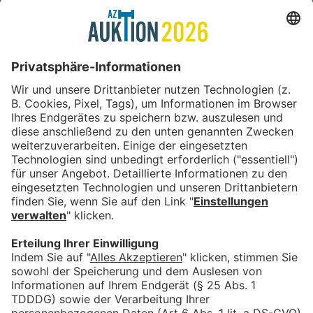
STARTPREIS
ORIGINALPREIS
ZUSCHLAG
2.349,50 €
2.349,50 €
4.699,00 €
ZUM ANGEBOT
MEHR ANGEBOTE LADEN
In Kooperation mit