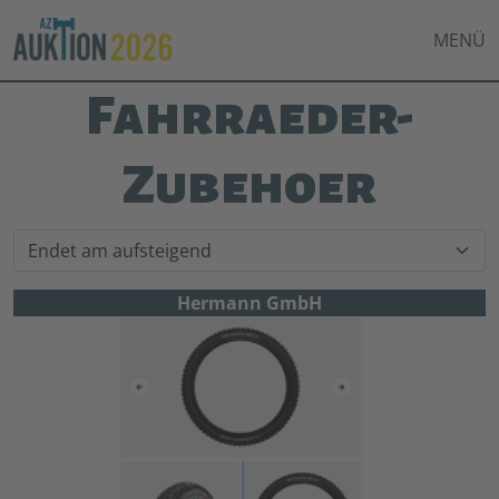
MENÜ
Fahrraeder-
Zubehoer
Hermann GmbH