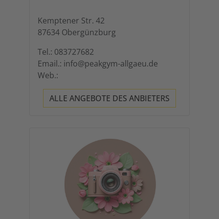
Kemptener Str. 42
87634 Obergünzburg
Tel.: 083727682
Email.: info@peakgym-allgaeu.de
Web.:
ALLE ANGEBOTE DES ANBIETERS