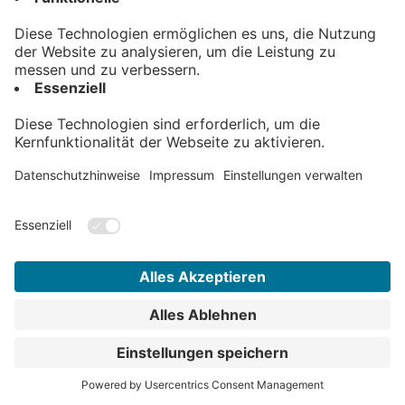
Radsport Greiner GmbH
Blumenstr. 18
88161 Lindenberg
Tel.: 083815344
Email.: thomas@cube-store-