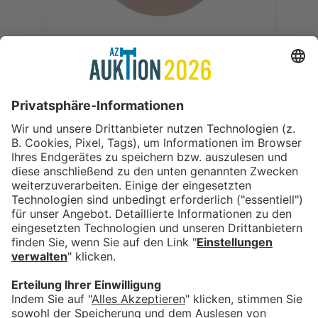
Photography Made by me
Hauptstraße 6
87663 Lengenwang
Tel.: 08302/9221504
Email.: andrea.illgen-jakob@t-online.de
Web.: https://photography-made-by-
me.de/Home
ALLE ANGEBOTE DES ANBIETERS