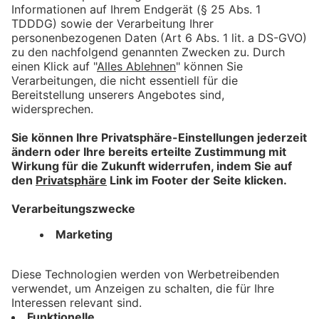
Pitztaler Gletscherbahn GmbH &
Co KG
Mittelberg 103
6481 St. Leonhard
Tel.: +43541386288165
Email.: pitztal@tirolergletscher.com
Web.: www.pitztaler-gletscher.at
ALLE ANGEBOTE DES ANBIETERS