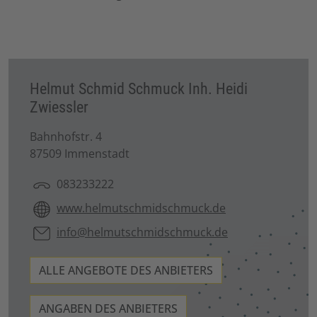
Helmut Schmid Schmuck Inh. Heidi
Zwiessler
Bahnhofstr. 4
87509 Immenstadt
083233222
www.helmutschmidschmuck.de
info@helmutschmidschmuck.de
ALLE ANGEBOTE DES ANBIETERS
ANGABEN DES ANBIETERS