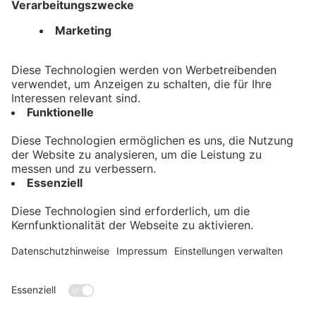
Datenschutz
AGB
Barrierefreiheit
Nützliches
Registrieren
Hilfe
Kontakt
Auktionskatalog
Kontakt
Allgäuer Zeitungsverlag GmbH
Heisinger Straße 14
87437 Kempten