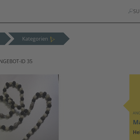
SU
Kategorien
NGEBOT-ID 35
ANG
Ma
He