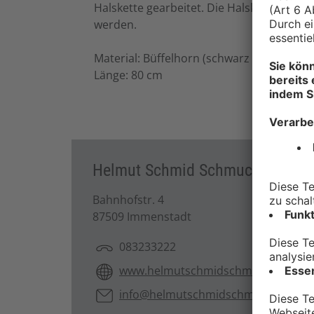
Halskette gearbeitet. Die Halskette hat 
werden.
Material: Büffelhorn (schwarz + weiß) Bud
Länge: 80 cm
Helmut Schmid Schmuck Inh. Hei
Bahnhofstr. 4
87509 Immenstadt
083233222
www.helmutschmidschmuck.de
info@helmutschmidschmuck.de