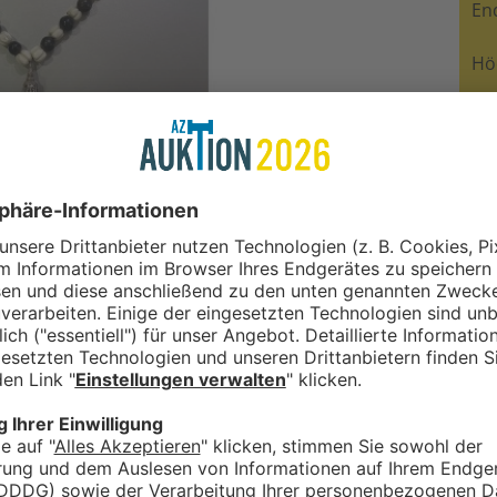
En
Hö
ST
34
 und weißen Horn-Perlen. Die
-Form“ geschliffen. Zusätzlich haben wir in
n aus 925 Silber gefertigt und in die