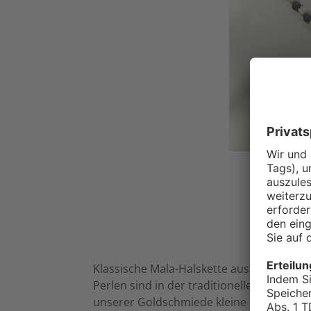
Klassische Mala-Halskette aus schwarzen
Perlen sind in der traditionellen „Melonen
unserer Goldschmiede kleine Buddha-Perle