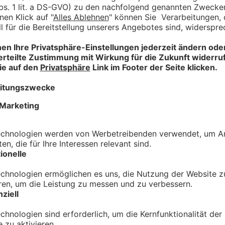
keinen Verschluss und kann einfach angezogen
dha-Perlen aus 925 Silber
di Zwiessler