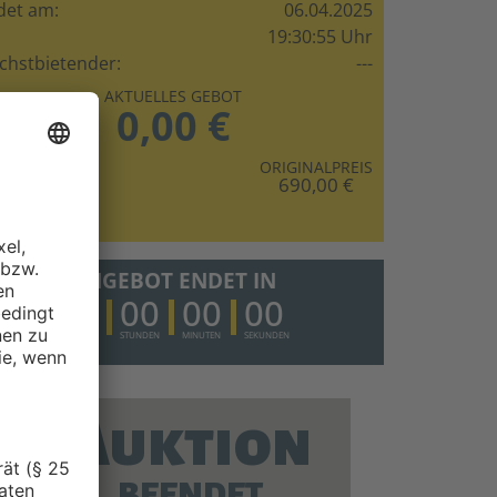
det am:
06.04.2025
19:30:55 Uhr
chstbietender:
---
AKTUELLES GEBOT
0,00 €
ARTPREIS
ORIGINALPREIS
5,00 €
690,00 €
ANGEBOT ENDET IN
00
00
00
00
TAGE
STUNDEN
MINUTEN
SEKUNDEN
Auktion
BEENDET