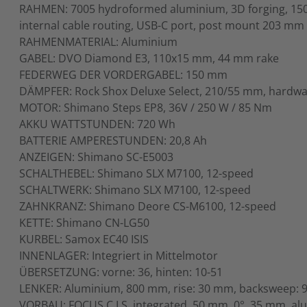
RAHMEN: 7005 hydroformed aluminium, 3D forging, 150
internal cable routing, USB-C port, post mount 203 mm
RAHMENMATERIAL: Aluminium
GABEL: DVO Diamond E3, 110x15 mm, 44 mm rake
FEDERWEG DER VORDERGABEL: 150 mm
DÄMPFER: Rock Shox Deluxe Select, 210/55 mm, hardwar
MOTOR: Shimano Steps EP8, 36V / 250 W / 85 Nm
AKKU WATTSTUNDEN: 720 Wh
BATTERIE AMPERESTUNDEN: 20,8 Ah
ANZEIGEN: Shimano SC-E5003
SCHALTHEBEL: Shimano SLX M7100, 12-speed
SCHALTWERK: Shimano SLX M7100, 12-speed
ZAHNKRANZ: Shimano Deore CS-M6100, 12-speed
KETTE: Shimano CN-LG50
KURBEL: Samox EC40 ISIS
INNENLAGER: Integriert in Mittelmotor
ÜBERSETZUNG: vorne: 36, hinten: 10-51
LENKER: Aluminium, 800 mm, rise: 30 mm, backsweep: 9
VORBAU: FOCUS C.I.S. integrated, 50 mm, 0°, 35 mm, a