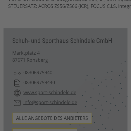
STEUERSATZ: ACROS ZS56/ZS66 (ICR), FOCUS C.I.S. Integr
Schuh- und Sporthaus Schindele GmbH
Marktplatz 4
87671 Ronsberg
08306975940
083069759440
www.sport-schindele.de
info@sport-schindele.de
ALLE ANGEBOTE DES ANBIETERS