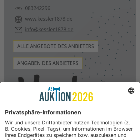
083242296
www.kessler1878.de
info@kessler1878.de
ALLE ANGEBOTE DES ANBIETERS
ANGABEN DES ANBIETERS