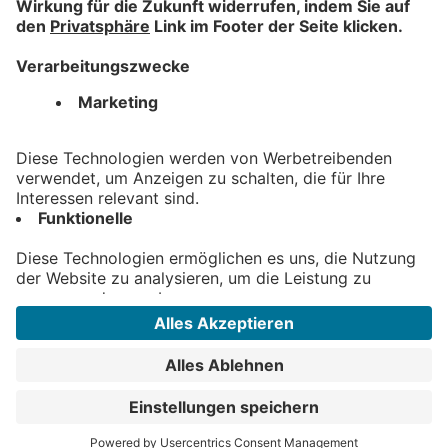
Registrieren
Hilfe
Kontakt
Auktionskatalog
Kontakt
Allgäuer Zeitungsverlag GmbH
Heisinger Straße 14
87437 Kempten
auktion@azv.de
© 2025 Copyright ‐ banghaus Print-Online-
Auktions GmbH