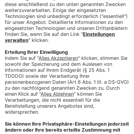
Für Anbieter
Mitmachen lohnt sich!
Machen Sie mit tollen Angeboten auf sich aufmerksam.
Hier mehr erfahren.
Information
Impressum
Datenschutz
AGB
Barrierefreiheit
Nützliches