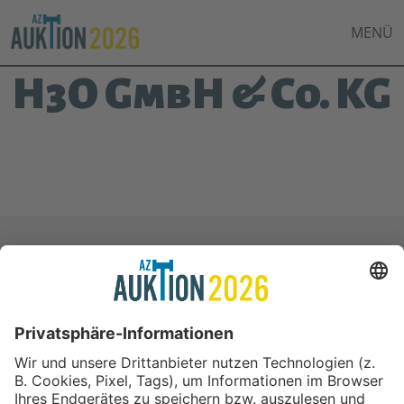
MENÜ
H3O GmbH & Co. KG
In Kooperation mit