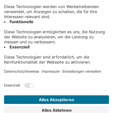
Barrierefreiheit
Nützliches
Registrieren
Hilfe
Kontakt
Auktionskatalog
Kontakt
Allgäuer Zeitungsverlag GmbH
Heisinger Straße 14
87437 Kempten
auktion@azv.de