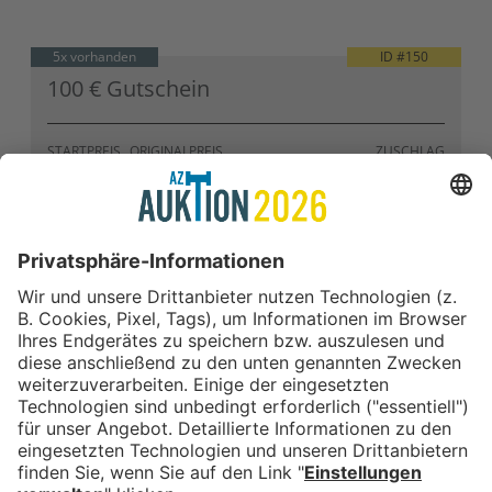
5x vorhanden
ID #
150
100 € Gutschein
STARTPREIS
ORIGINALPREIS
ZUSCHLAG
52,00 €
50,00 €
100,00 €
ZUM ANGEBOT
In Kooperation mit